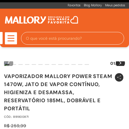
Favoritos
Blog Mallory
Meus pedidos
O que você está procurando?
01
/
13
VAPORIZADOR MALLORY POWER STEAM
1470W, JATO DE VAPOR CONTÍNUO,
HIGIENIZA E DESAMASSA,
RESERVATÓRIO 185ML, DOBRÁVEL E
PORTÁTIL
CÓD.
:
B91800871
R$
259
,
99