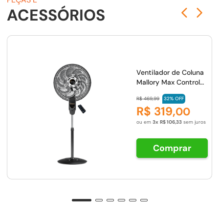
ACESSÓRIOS
Ventilador de Coluna
Mallory Max Control
Com Controle Remoto
R$
469
,
99
32%
OFF
140W, Silencioso,
R$
319
,
00
Com Hélice de15 pás,
Máxima Vazão e
ou em
3
R$
106
,
33
sem juros
Mínimo Ruído - PR-
GR
Comprar