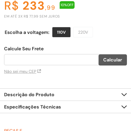
R$
233
10%
OFF
,
99
EM ATÉ
3
X
R$
77
,
99
SEM JUROS
110V
220V
Não sei meu CEP
Descrição do Produto
Especificações Técnicas
PEÇAS E