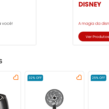
DISNEY
a você!
A magia da dis
Ver Produto
S
32%
OFF
25%
OFF