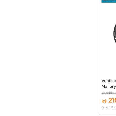
Ventila
Mallory
de 15 p
R$
309
,
9
Sistem
21
R$
Mínimo
ou em
3