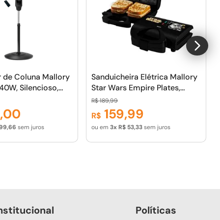
r de Coluna Mallory
Sanduicheira Elétrica Mallory
40W, Silencioso,
Star Wars Empire Plates,
Remoto, Hélice de 6
Superfície Antiaderente,
R$
189
,
99
 Desligamento
Luzes LED, Alça com Toque
9
,
00
159
,
99
R$
el de até 7 Horas-
Frio, Trava de Segurança
99
,
66
sem juros
ou em
3
R$
53
,
33
sem juros
nstitucional
Políticas