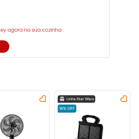
ney agora na sua cozinha
s
Linha Star Wars
16%
OFF