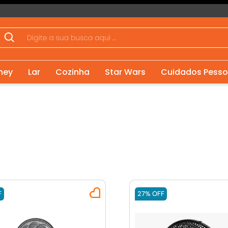
ney
Lar
Cozinha
Star Wars
Cuidados Pesso
F
27%
OFF