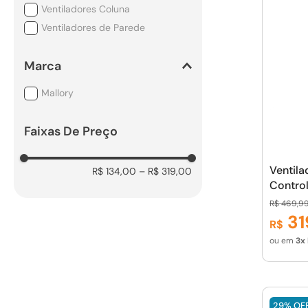
Ventiladores Coluna
Ventiladores de Parede
Marca
Mallory
Faixas De Preço
Ventila
R$ 134,00
–
R$ 319,00
Contro
140W, S
R$
469
,
9
de15 p
31
R$
Ruído 
ou em
3
29%
OF