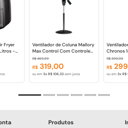
ir Fryer
Ventilador de Coluna Mallory
Ventilado
Litros -
Max Control Com Controle
Chronos 1
 - 1500W
Remoto 140W, Silencioso,
Controle 
R$
469
,
99
R$
399
,
99
Com Hélice de15 pás, Máxima
pás, Auto
319
,
00
29
R$
R$
Vazão e Mínimo Ruído - PR-
Programáv
ros
ou em
3
R$
106
,
33
sem juros
ou em
3
R$
GR
PR -- GR
onta
Produtos
I