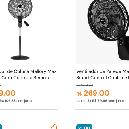
dor de Coluna Mallory Max
Ventilador de Parede Ma
l Com Controle Remoto
Smart Control Controle
ilencioso, Com Hélice
Potência de 140W, Sist
9
R$
369
,
99
ás, Máxima Vazão e Mínimo
Swing, Hélice de 15 Pás 
9
,
00
269
,
00
R$
- PR-GR
Preto/Grafite
R$
106
,
33
sem juros
ou em
3
R$
89
,
66
sem juros
F
5%
OFF