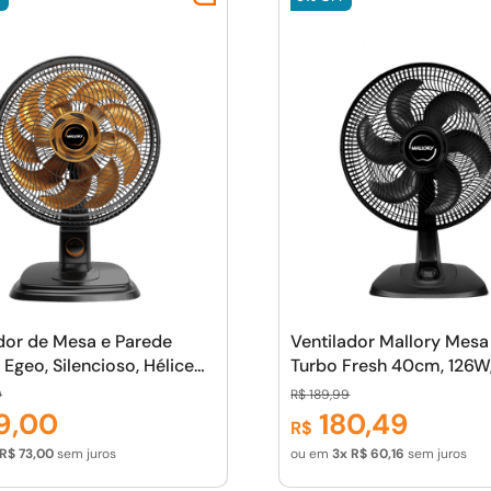
dor de Mesa e Parede
Ventilador Mallory Mesa
 Egeo, Silencioso, Hélice
Turbo Fresh 40cm, 126W
ás, Grade Especial em
Silencioso, Hélice de 6 
9
R$
189
,
99
a TS, Máxima Vazão e
Especial em Sistema TS
9
,
00
180
,
49
R$
 Ruído -- PR-DR
Vazão e Mínimo Ruído
R$
73
,
00
sem juros
ou em
3
R$
60
,
16
sem juros