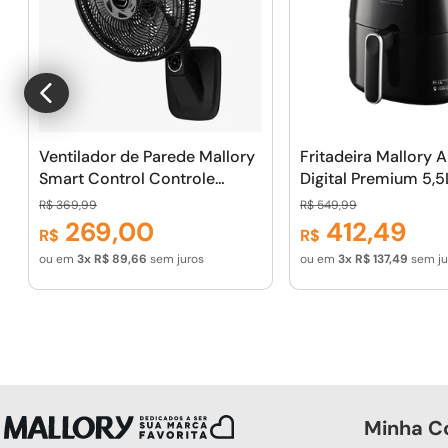
Ventilador de Parede Mallory
Fritadeira Mallory A
Smart Control Controle
Digital Premium 5,5
Remoto, Potência de 140W,
Painel 100% Digital
R$
369
,
99
R$
549
,
99
Sistema Smart Swing, Hélice
de Potência
269
,
00
412
,
49
R$
R$
de 15 Pás -- Preto/Grafite
ou em
3
R$
89
,
66
sem juros
ou em
3
R$
137
,
49
sem ju
Minha C