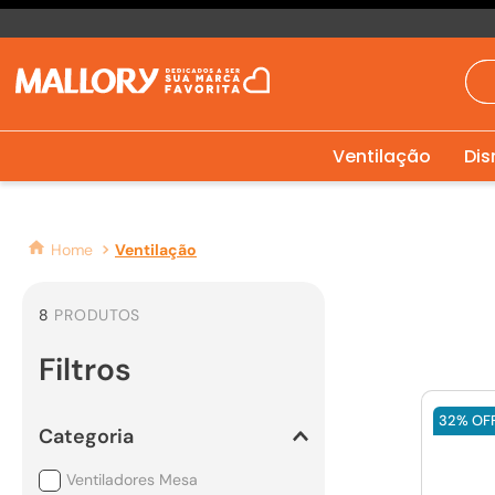
Ventilação
Dis
Ventilação
8
PRODUTOS
Filtros
32%
OF
Categoria
Ventiladores Mesa