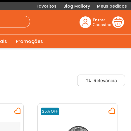
Favoritos
Blog Mallory
Meus pedidos
Entrar
ais
Promoções
Relevância
25%
OFF