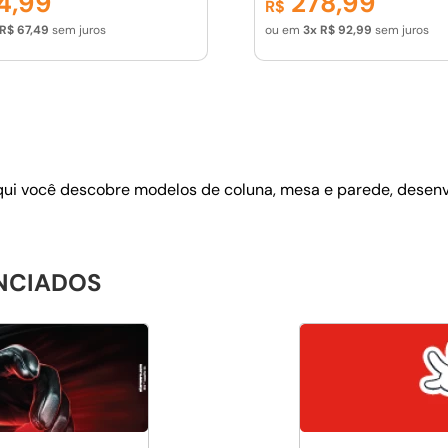
4
,
99
278
,
99
R$
 Ruído
Mínimo Ruído -- PR-GR
R$
67
,
49
sem juros
ou em
3
R$
92
,
99
sem juros
 Aqui você descobre modelos de coluna, mesa e parede, desenv
ENCIADOS