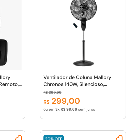
llory
Ventilador de Coluna Mallory
 Remoto,
Chronos 140W, Silencioso,
ema Smart
Controle Remoto, Hélice de 6
R$
399
,
99
--
pás, Auto Desligamento
299
,
00
R$
Programável de até 7 Horas- PR -
ou em
3
R$
99
,
66
sem juros
- GR
20%
OFF