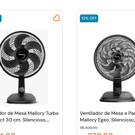
F
10%
OFF
dor de Mesa Mallory Turbo
Ventilador de Mesa e Pa
t 30 cm, Silencioso,
Mallory Egeo, Silencioso,
de 6 pás, Grade Especial
de 15 pás, Grade Especi
R$
309
,
99
tema TS, Máxima Vazão e
Sistema TS, Máxima Vaz