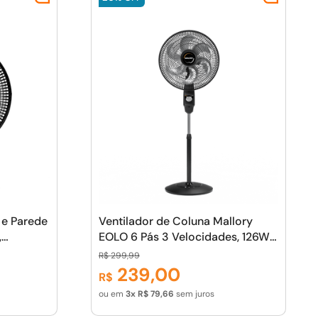
 e Parede
Ventilador de Coluna Mallory
,
EOLO 6 Pás 3 Velocidades, 126W
pás, Grade
Altura Ajustável 1,12--1,30m -
R$
299
,
99
, Máxima
Frescor Potente e Prático
239
,
00
R$
ou em
3
R$
79
,
66
sem juros